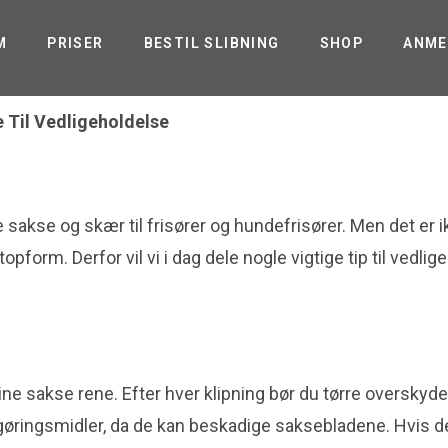
M
PRISER
BESTIL SLIBNING
SHOP
ANME
e Til Vedligeholdelse
ste sakse og skær til frisører og hundefrisører. Men det e
i topform. Derfor vil vi i dag dele nogle vigtige tip til vedl
dine sakse rene. Efter hver klipning bør du tørre oversky
ngøringsmidler, da de kan beskadige saksebladene. Hvis de