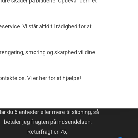
rhindre skader på bladene. Opbevar dem et
vice. Vi står altid til rådighed for at
 rengøring, smøring og skarphed vil dine
takte os. Vi er her for at hjælpe!
GRATIS FRAGT
ar du 6 enheder eller mere til slibning, så
betaler jeg fragten på indsendelsen.
Returfragt er 75,-
cookies til brug for statistik.