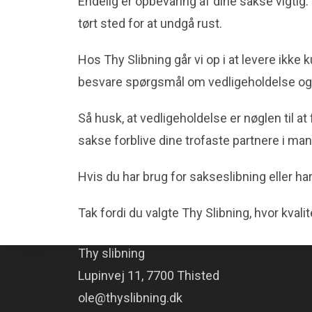
Endelig er opbevaring af dine sakse vigtig.
tørt sted for at undgå rust.
Hos Thy Slibning går vi op i at levere ikke
besvare spørgsmål om vedligeholdelse og r
Så husk, at vedligeholdelse er nøglen til 
sakse forblive dine trofaste partnere i ma
Hvis du har brug for sakseslibning eller ha
Tak fordi du valgte Thy Slibning, hvor kval
ADRESSE
Thy slibning
Lupinvej 11, 7700 Thisted
ole@thyslibning.dk
Vi bruger cookies til at indsamle statistik over brugen af hjemmesiden