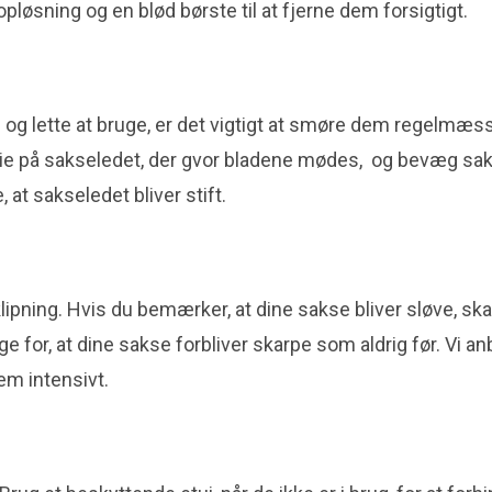
øsning og en blød børste til at fjerne dem forsigtigt.
e og lette at bruge, er det vigtigt at smøre dem regelmæss
 olie på sakseledet, der gvor bladene mødes, og bevæg sak
 at sakseledet bliver stift.
ipning. Hvis du bemærker, at dine sakse bliver sløve, sk
ge for, at dine sakse forbliver skarpe som aldrig før. Vi a
em intensivt.