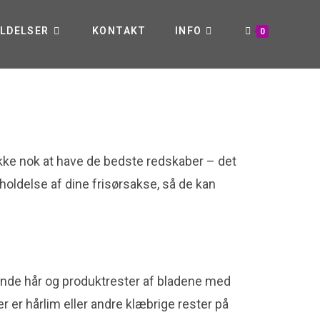
LDELSER
KONTAKT
INFO
0
r ikke nok at have de bedste redskaber – det
igeholdelse af dine frisørsakse, så de kan
dende hår og produktrester af bladene med
r er hårlim eller andre klæbrige rester på