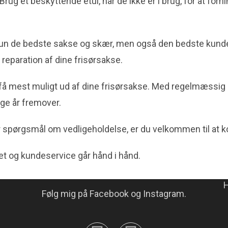
 Brug et beskyttende etui, når de ikke er i brug, for at fo
 kun de bedste sakse og skær, men også den bedste kundeser
eparation af dine frisørsakse.
at få mest muligt ud af dine frisørsakse. Med regelmæssig
nge år fremover.
r spørgsmål om vedligeholdelse, er du velkommen til at kon
itet og kundeservice går hånd i hånd.
FØLG MIG
H
Følg mig på Facebook og Instagram.
 Hvis du klikker på knappen ’Accepter’, godkender du, at vi andvender 